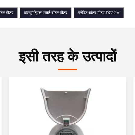
वॉटर मीटर
वॉल्यूमेट्रिक स्मार्ट वॉटर मीटर
प्रीपेड वॉटर मीटर DC12V
इसी तरह के उत्पादों