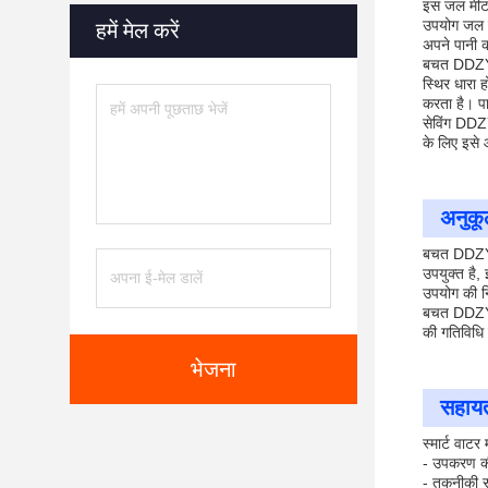
इस जल मीटर 
उपयोग जल उ
हमें मेल करें
अपने पानी 
बचत DDZY12
स्थिर धारा 
करता है। प
सेविंग DDZY
के लिए इसे
अनुक
बचत DDZY12
उपयुक्त है,
उपयोग की न
बचत DDZY12
की गतिविधि 
भेजना
सहायता
स्मार्ट वाट
- उपकरण की
- तकनीकी स