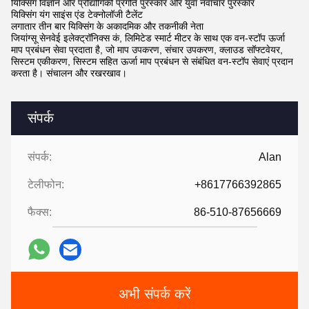
यिक्सिंग विज्ञान और प्रौद्योगिकी प्रगति पुरस्कार और युवा नवाचार पुरस्कार
यिक्सिंग यंग साइंस एंड टेक्नोलॉजी टैलेंट
लगातार तीन बार यिक्सिंग के अकादमिक और तकनीकी नेता
जियांग्सू सेनवेई इलेक्ट्रॉनिक्स कं, लिमिटेड स्मार्ट मीटर के साथ एक वन-स्टॉप ऊर्जा
माप प्रबंधन सेवा प्रदाता है, जो माप उपकरण, संचार उपकरण, क्लाउड सॉफ्टवेयर,
सिस्टम एकीकरण, सिस्टम सहित ऊर्जा माप प्रबंधन से संबंधित वन-स्टॉप सेवाएं प्रदान
करता है। संचालन और रखरखाव।
संपर्क
संपर्क:
Alan
टेलीफोन:
+8617766392865
फैक्स:
86-510-87656669
अभी संपर्क करें