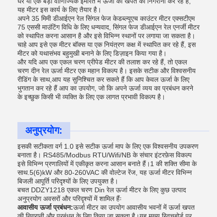
घर या एक बड़ी वाणिज्यिक इमारत में ऊर्जा की खपत की निगरानी कर रहे हैं,
यह मीटर इस कार्य के लिए तैयार है।
अपने 35 मिमी डीआईएन रेल सिंगल फेज केडब्ल्यूएच काउंटर मीटर एक्सटीएम
75 एससी माउंटिंग विधि के लिए धन्यवाद, सिंगल फेज डीआईएन रेल एनर्जी मीटर
को स्थापित करना आसान है और इसे विभिन्न स्थानों पर लगाया जा सकता है।
चाहे आप इसे एक मीटर बॉक्स या एक नियंत्रण कक्ष में स्थापित कर रहे हैं, इस
मीटर को यथासंभव बहुमुखी बनाने के लिए डिज़ाइन किया गया है।
और यदि आप एक एकल चरण प्रीपेड मीटर की तलाश कर रहे हैं, तो एकल
चरण दीन रेल ऊर्जा मीटर एक महान विकल्प है। इसके सटीक और विश्वसनीय
रीडिंग के साथ,आप यह सुनिश्चित कर सकते हैं कि आप केवल ऊर्जा के लिए
भुगतान कर रहे हैं आप का उपयोग, जो कि अपने ऊर्जा व्यय का प्रबंधन करने
के इच्छुक किसी भी व्यक्ति के लिए एक लागत प्रभावी विकल्प है।
अनुप्रयोग:
इसकी सटीकता वर्ग 1.0 इसे सटीक ऊर्जा माप के लिए एक विश्वसनीय उपकरण
बनाता है। RS485/Modbus RTU/Wifi/NB के संचार इंटरफ़ेस विकल्प
इसे विभिन्न प्रणालियों में एकीकृत करना आसान बनाते हैं।1 की शक्ति सीमा के
साथ.5(6)kW और 80-260VAC की वोल्टेज रेंज, यह ऊर्जा मीटर विभिन्न
बिजली आपूर्ति परिदृश्यों के लिए उपयुक्त है।
बचत DDZY1218 एकल चरण Din रेल ऊर्जा मीटर के लिए कुछ उत्पाद
अनुप्रयोग अवसरों और परिदृश्यों में शामिल हैंः
आवासीय ऊर्जा प्रबंधन:
ऊर्जा मीटर का उपयोग आवासीय भवनों में ऊर्जा खपत
की निगरानी और प्रबंधन के लिए किया जा सकता है।यह मुख्य स्विचबोर्ड पर