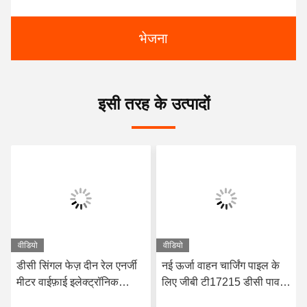
भेजना
इसी तरह के उत्पादों
वीडियो
वीडियो
डीसी सिंगल फेज़ दीन रेल एनर्जी
नई ऊर्जा वाहन चार्जिंग पाइल के
मीटर वाईफ़ाई इलेक्ट्रॉनिक
लिए जीबी टी17215 डीसी पावर
बिजली मीटर 80 से 260VAC
मीटर दीन सोलर डिजिटल मीटर