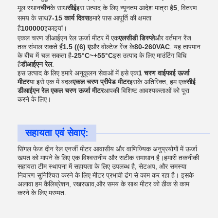
मूल स्थान
चीन
के साथ
सीई
इस उत्पाद के लिए न्यूनतम आदेश मात्रा है
5
, वितरण
समय के साथ
7-15 कार्य दिवस
हमारे पास आपूर्ति की क्षमता
है
100000
इकाइयां।
एकल चरण डीआईएन रेल ऊर्जा मीटर में एक
एलसीडी डिस्प्ले
और वर्तमान रेंज
तक संभाल सकते हैं
1.5 ((6) ए
और वोल्टेज रेंज के
80-260VAC
. यह तापमान
के बीच में चल सकता है
-25°C~+55°C
इस उत्पाद के लिए माउंटिंग विधि
है
डीआईएन रेल
.
इस उत्पाद के लिए हमारे अनुकूलन सेवाओं में इसे एक
1 चरण वाईफाई ऊर्जा
मीटर
या इसे एक में बदल
एकल चरण प्रीपेड मीटर
इसके अतिरिक्त, हम एक
सीई
डीआईएन रेल एकल चरण ऊर्जा मीटर
आपकी विशिष्ट आवश्यकताओं को पूरा
करने के लिए।
सहायता एवं सेवाएं:
सिंगल फेज दीन रेल एनर्जी मीटर आवासीय और वाणिज्यिक अनुप्रयोगों में ऊर्जा
खपत को मापने के लिए एक विश्वसनीय और सटीक समाधान है।हमारी तकनीकी
सहायता टीम स्थापना में सहायता के लिए उपलब्ध है, सेटअप, और समस्या
निवारण सुनिश्चित करने के लिए मीटर प्रभावी ढंग से काम कर रहा है। इसके
अलावा हम कैलिब्रेशन, रखरखाव,और समय के साथ मीटर को ठीक से काम
करने के लिए मरम्मत.