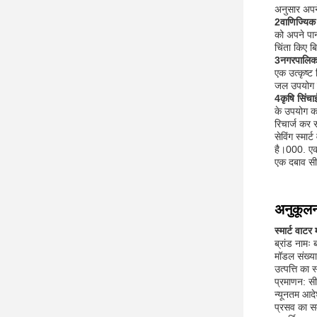
अनुसार अपने
2वाणिज्यिक
को अपने पान
चिंता किए ब
3नगरपालिका
एक उत्कृष्ट
जल उपयोग क
4कृषि सिंचा
के उपयोग क
रिचार्ज कर 
सेविंग स्म
है।000. एक
एक दबाव सीम
अनुकूल
स्मार्ट वाट
ब्रांड नामः
मॉडल संख्
उत्पत्ति का 
प्रमाणन: स
न्यूनतम आदे
प्रसव का स