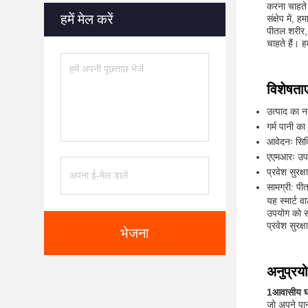
करना चाहते ह
हमें मेल करें
संक्षेप में
पीतल शरीर, 
चाहते हैं। 
विशेषताए
उत्पाद का ना
गर्म पानी क
आवेदनः सि
एएमआरः उप
प्रवेश सुरक्
सामग्री: प
यह स्मार्ट 
उपयोग को स
प्रवेश सुरक
भेजना
अनुप्रय
1आवासीय घ
जो अपने पा