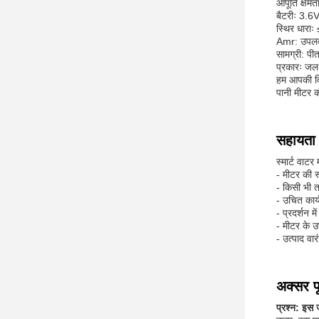
आपूर्ति क्ष
बैटरीः 3.6
स्थिर धाराः 
Amr: उपलब
सामग्री: प
प्रकारः जल
हम आपकी विश
पानी मीटर 
सहायता ए
स्मार्ट वाट
- मीटर की 
- किसी भी 
- उचित कार्
- प्रदर्शन 
- मीटर के उ
- उत्पाद वा
अक्सर पू
प्रश्न: इस 