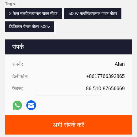
Tags:
3 फेज़ मल्टीफ़ंक्शनल पावर मीटर
500V मल्टीफ़ंक्शनल पावर मीटर
डिजिटल पैनल मीटर 500v
संपर्क
संपर्क:
Alan
टेलीफोन:
+8617766392865
फैक्स:
86-510-87656669
अभी संपर्क करें