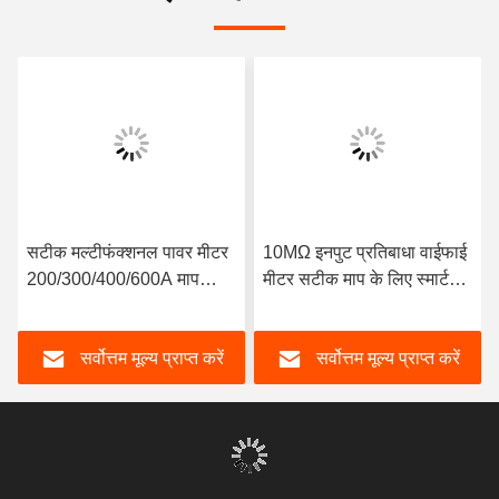
सटीक मल्टीफंक्शनल पावर मीटर
10MΩ इनपुट प्रतिबाधा वाईफाई
200/300/400/600A माप
मीटर सटीक माप के लिए स्मार्ट
वर्तमान रेंज 50 हर्ट्ज आवृत्ति एसी/
उन्नत प्रौद्योगिकी
डीसी बिजली की आपूर्ति
सर्वोत्तम मूल्य प्राप्त करें
सर्वोत्तम मूल्य प्राप्त करें