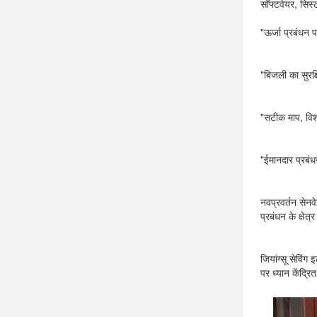
सॉफ्टवेयर, सिस
"ऊर्जा प्रबंधन प
"बिजली का सुरक्
"सटीक माप, विश्
"ईमानदार प्रबं
नवप्रवर्तन सेनव
प्रबंधन के क्षेत
जियांग्सू सेविं
पर ध्यान केंद्रि