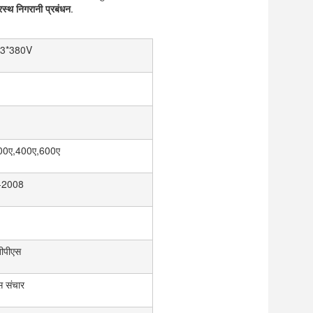
रस्थ निगरानी प्रबंधन
.
,3*380V
00ए,400ए,600ए
-2008
ीपीएस
 संचार