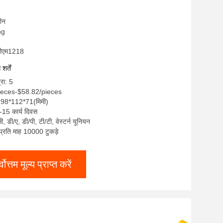
चीन
ng
ीटीएम1218
र्तें
्रा: 5
pieces-$58.82/pieces
 198*112*71(मिमी)
-15 कार्य दिवस
सी, डी/ए, डी/पी, टी/टी, वेस्टर्न यूनियन
: प्रति माह 10000 टुकड़े
्वोत्तम मूल्य प्राप्त करें