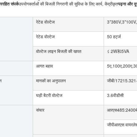
ाररहित संपर्क
उपयोगकर्ताओं की बिजली निगरानी की सुविधा के लिए कार्य, केंद्रीकृत
पढ़ना और दू
रेटेड वोल्टेज
3*380V,3*100V
रेटेड वोल्टेज
50 हर्ट्ज
वोल्टेज लाइन बिजली की खपत
≤ 2W和5VA
आगत बहाव
5ए,100ए,200ए,3
शन
मानकों का अनुपालन
जीबी/17215.321
घड़ी बैटरी वोल्टेज
3.6वीडीसी
संचार
आरएस485:2400ब
जीपीआरएस वायरलेस