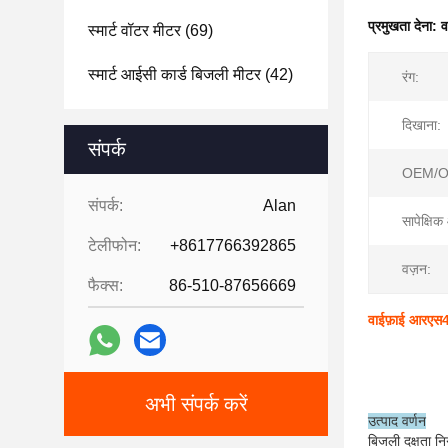
प्रमुखता देना:
व
स्मार्ट वॉटर मीटर
(69)
स्मार्ट आईसी कार्ड बिजली मीटर
(42)
रंग:
दिखाना:
संपर्क
OEM/O
संपर्क:
Alan
सापेक्षिक 
टेलीफोन:
+8617766392865
वज़न:
फैक्स:
86-510-87656669
वाईफ़ाई आरएस4
अभी संपर्क करें
उत्पाद वर्णन
बिजली दक्षता न