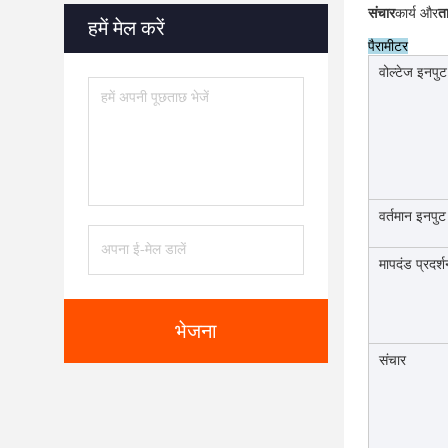
संचार
कार्य और
त
हमें मेल करें
पैरामीटर
वोल्टेज इनपुट
वर्तमान इनपुट
मापदंड प्रदर्
भेजना
संचार