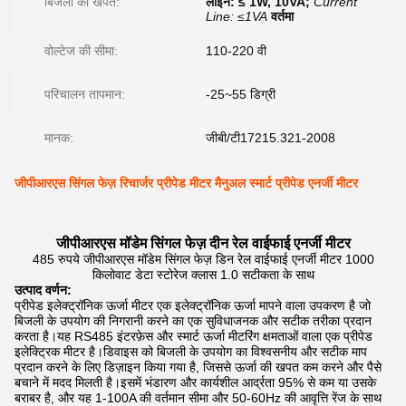
बिजली की खपत:
लाइन: ≤ 1W, 10VA;
Current
Line: ≤1VA
वर्तमा
वोल्टेज की सीमा:
110-220 वी
परिचालन तापमान:
-25~55 डिग्री
मानक:
जीबी/टी17215.321-2008
जीपीआरएस सिंगल फेज़ रिचार्जर प्रीपेड मीटर मैनुअल स्मार्ट प्रीपेड एनर्जी मीटर
जीपीआरएस मॉडेम सिंगल फेज़ दीन रेल वाईफाई एनर्जी मीटर
485 रुपये जीपीआरएस मॉडेम सिंगल फेज़ डिन रेल वाईफाई एनर्जी मीटर 1000
किलोवाट डेटा स्टोरेज क्लास 1.0 सटीकता के साथ
उत्पाद वर्णन:
प्रीपेड इलेक्ट्रॉनिक ऊर्जा मीटर एक इलेक्ट्रॉनिक ऊर्जा मापने वाला उपकरण है जो
बिजली के उपयोग की निगरानी करने का एक सुविधाजनक और सटीक तरीका प्रदान
करता है।यह RS485 इंटरफ़ेस और स्मार्ट ऊर्जा मीटरिंग क्षमताओं वाला एक प्रीपेड
इलेक्ट्रिक मीटर है।डिवाइस को बिजली के उपयोग का विश्वसनीय और सटीक माप
प्रदान करने के लिए डिज़ाइन किया गया है, जिससे ऊर्जा की खपत कम करने और पैसे
बचाने में मदद मिलती है।इसमें भंडारण और कार्यशील आर्द्रता 95% से कम या उसके
बराबर है, और यह 1-100A की वर्तमान सीमा और 50-60Hz की आवृत्ति रेंज के साथ