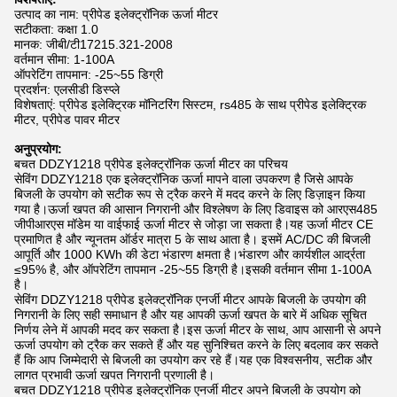
उत्पाद का नाम: प्रीपेड इलेक्ट्रॉनिक ऊर्जा मीटर
सटीकता: कक्षा 1.0
मानक: जीबी/टी17215.321-2008
वर्तमान सीमा: 1-100A
ऑपरेटिंग तापमान: -25~55 डिग्री
प्रदर्शन: एलसीडी डिस्प्ले
विशेषताएं: प्रीपेड इलेक्ट्रिक मॉनिटरिंग सिस्टम, rs485 के साथ प्रीपेड इलेक्ट्रिक
मीटर, प्रीपेड पावर मीटर
अनुप्रयोग:
बचत DDZY1218 प्रीपेड इलेक्ट्रॉनिक ऊर्जा मीटर का परिचय
सेविंग DDZY1218 एक इलेक्ट्रॉनिक ऊर्जा मापने वाला उपकरण है जिसे आपके
बिजली के उपयोग को सटीक रूप से ट्रैक करने में मदद करने के लिए डिज़ाइन किया
गया है।ऊर्जा खपत की आसान निगरानी और विश्लेषण के लिए डिवाइस को आरएस485
जीपीआरएस मॉडेम या वाईफाई ऊर्जा मीटर से जोड़ा जा सकता है।यह ऊर्जा मीटर CE
प्रमाणित है और न्यूनतम ऑर्डर मात्रा 5 के साथ आता है। इसमें AC/DC की बिजली
आपूर्ति और 1000 KWh की डेटा भंडारण क्षमता है।भंडारण और कार्यशील आर्द्रता
≤95% है, और ऑपरेटिंग तापमान -25~55 डिग्री है।इसकी वर्तमान सीमा 1-100A
है।
सेविंग DDZY1218 प्रीपेड इलेक्ट्रॉनिक एनर्जी मीटर आपके बिजली के उपयोग की
निगरानी के लिए सही समाधान है और यह आपकी ऊर्जा खपत के बारे में अधिक सूचित
निर्णय लेने में आपकी मदद कर सकता है।इस ऊर्जा मीटर के साथ, आप आसानी से अपने
ऊर्जा उपयोग को ट्रैक कर सकते हैं और यह सुनिश्चित करने के लिए बदलाव कर सकते
हैं कि आप जिम्मेदारी से बिजली का उपयोग कर रहे हैं।यह एक विश्वसनीय, सटीक और
लागत प्रभावी ऊर्जा खपत निगरानी प्रणाली है।
बचत DDZY1218 प्रीपेड इलेक्ट्रॉनिक एनर्जी मीटर अपने बिजली के उपयोग को