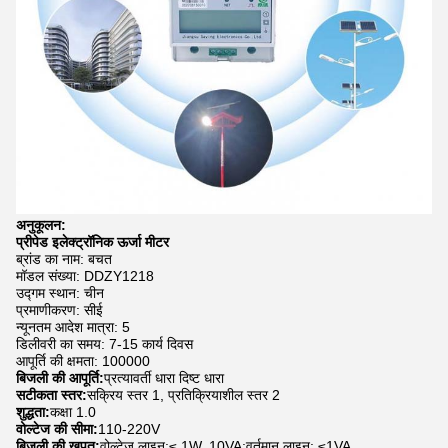
अनुकूलन:
प्रीपेड इलेक्ट्रॉनिक ऊर्जा मीटर
ब्रांड का नाम: बचत
मॉडल संख्या: DDZY1218
उद्गम स्थान: चीन
प्रमाणीकरण: सीई
न्यूनतम आदेश मात्रा: 5
डिलीवरी का समय: 7-15 कार्य दिवस
आपूर्ति की क्षमता: 100000
बिजली की आपूर्ति:
प्रत्यावर्ती धारा दिष्ट धारा
सटीकता स्तर:
सक्रिय स्तर 1, प्रतिक्रियाशील स्तर 2
शुद्धता:
कक्षा 1.0
वोल्टेज की सीमा:
110-220V
बिजली की खपत:
वोल्टेज लाइन:≤ 1W, 10VA;वर्तमान लाइन: ≤1VA