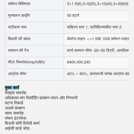
वर्तमान विशिष्टता
3×1.5(6),3×5(20),3×10(40),3×5(60)ए ,3
मूल्यांकन आवृत्ति
50 हर्ट्ज
सटीकता स्तर
सक्रिय स्तर 1, प्रतिक्रियाशील स्तर 2
बिजली की खपत
वोल्टेज लाइन: <=1.5W, 5VA;वर्तमान लाइन:
तापमान की रेंज
कार्य तापमान सीमा -25~55 डिग्री, अत्यधिक का
मीटर स्थिरांक(imp/kWh)
6400,400,240
आर्द्रता सीमा
40% ~ 60%, कामकाजी सापेक्ष आर्द्रता 95% क
मुख्य कार्य
पैमाइश समारोह
अधिकतम मांग रिकॉर्डिंग फ़ंक्शन मापन और निगरानी
घटना रिकार्ड
अलार्म फ़ंक्शन
समय समारोह
संचार इंटरफेस
बिजली चोरी विरोधी कार्य
आईसी कार्ड कोड