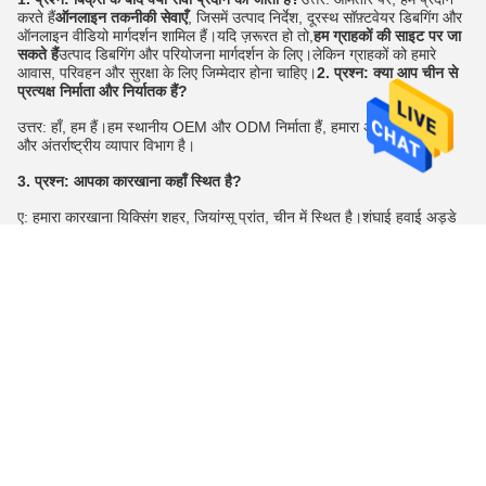
करते हैं
ऑनलाइन तकनीकी सेवाएँ
, जिसमें उत्पाद निर्देश, दूरस्थ सॉफ़्टवेयर डिबगिंग और 
ऑनलाइन वीडियो मार्गदर्शन शामिल हैं।यदि ज़रूरत हो तो,
हम ग्राहकों की साइट पर जा 
सकते हैं
उत्पाद डिबगिंग और परियोजना मार्गदर्शन के लिए।लेकिन ग्राहकों को हमारे 
आवास, परिवहन और सुरक्षा के लिए जिम्मेदार होना चाहिए।
2. प्रश्न:
क्या आप चीन से 
प्रत्यक्ष निर्माता और निर्यातक हैं?
उत्तर: हाँ, हम हैं।हम स्थानीय OEM और ODM निर्माता हैं, हमारा अपना कारखाना 
और अंतर्राष्ट्रीय व्यापार विभाग है।
3. प्रश्न: आपका कारखाना कहाँ स्थित है?
ए: हमारा कारखाना यिक्सिंग शहर, जियांग्सू प्रांत, चीन में स्थित है।शंघाई हवाई अड्डे 
से हमारे शहर तक स्पीड ट्रेन द्वारा लगभग 2 घंटे लगते हैं।किसी भी समय हमारे 
कारखाने में आने के लिए आपका हार्दिक स्वागत है।
4. प्रश्न: मैं आपका सामान कैसे खरीदूं?
उत्तर: कृपया हमें अलीबाबा, ई-मेल, वीचैट या व्हाट्सएप के माध्यम से अपनी पूछताछ 
(विनिर्देश, चित्र, एप्लिकेशन) भेजें।इसके अलावा आप अपनी आवश्यकताओं के बारे में 
हमें सीधे कॉल कर सकते हैं, हम आपको यथाशीघ्र उत्तर देंगे।
5. प्रश्न: लीड टाइम कितना है?
ए: नमूना पुष्टि और जमा प्राप्त होने के बाद लगभग 30 कार्य दिवस लगते हैं।यदि आपको 
तत्काल सामान की आवश्यकता है, तो कृपया हमें बताएं, और हम आपको प्राथमिकता देने 
की पूरी कोशिश करेंगे।