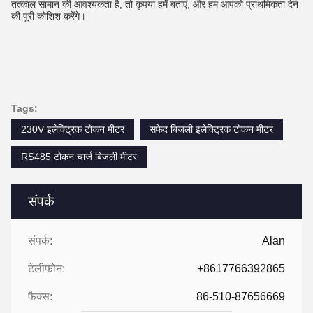
तत्काल सामान की आवश्यकता है, तो कृपया हमें बताएं, और हम आपको प्राथमिकता देने 
की पूरी कोशिश करेंगे।
Tags:
230V इलेक्ट्रिक टोकन मीटर
सफेद बिजली इलेक्ट्रिक टोकन मीटर
RS485 टोकन चार्ज बिजली मीटर
संपर्क
संपर्क:
Alan
टेलीफोन:
+8617766392865
फैक्स:
86-510-87656669