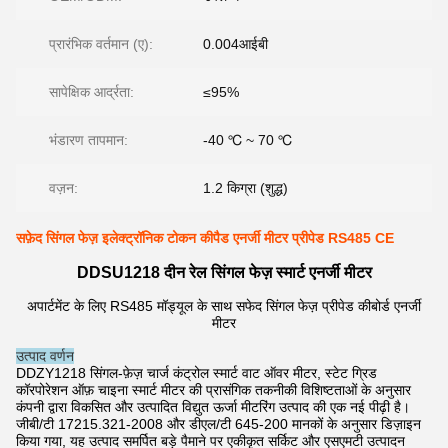
प्रारंभिक वर्तमान (ए):
0.004आईबी
सापेक्षिक आर्द्रता:
≤95%
भंडारण तापमान:
-40 ℃ ~ 70 ℃
वज़न:
1.2 किग्रा (शुद्ध)
सफ़ेद सिंगल फेज़ इलेक्ट्रॉनिक टोकन कीपैड एनर्जी मीटर प्रीपेड RS485 CE
DDSU1218 दीन रेल सिंगल फेज़ स्मार्ट एनर्जी मीटर
अपार्टमेंट के लिए RS485 मॉड्यूल के साथ सफेद सिंगल फेज़ प्रीपेड कीबोर्ड एनर्जी
मीटर
उत्पाद वर्णन
DDZY1218 सिंगल-फ़ेज़ चार्ज कंट्रोल स्मार्ट वाट ऑवर मीटर, स्टेट ग्रिड
कॉरपोरेशन ऑफ़ चाइना स्मार्ट मीटर की प्रासंगिक तकनीकी विशिष्टताओं के अनुसार
कंपनी द्वारा विकसित और उत्पादित विद्युत ऊर्जा मीटरिंग उत्पाद की एक नई पीढ़ी है।
जीबी/टी 17215.321-2008 और डीएल/टी 645-200 मानकों के अनुसार डिज़ाइन
किया गया, यह उत्पाद समर्पित बड़े पैमाने पर एकीकृत सर्किट और एसएमटी उत्पादन