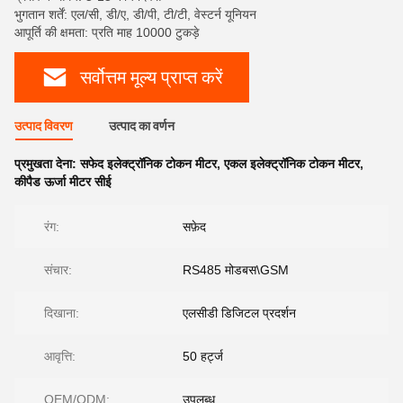
भुगतान शर्तें: एल/सी, डी/ए, डी/पी, टी/टी, वेस्टर्न यूनियन
आपूर्ति की क्षमता: प्रति माह 10000 टुकड़े
सर्वोत्तम मूल्य प्राप्त करें
उत्पाद विवरण
उत्पाद का वर्णन
प्रमुखता देना:
सफेद इलेक्ट्रॉनिक टोकन मीटर
,
एकल इलेक्ट्रॉनिक टोकन मीटर
,
कीपैड ऊर्जा मीटर सीई
रंग:
सफ़ेद
संचार:
RS485 मोडबस\GSM
दिखाना:
एलसीडी डिजिटल प्रदर्शन
आवृत्ति:
50 हर्ट्ज
OEM/ODM:
उपलब्ध